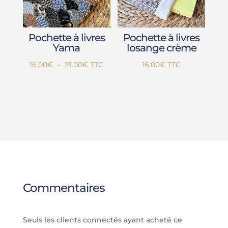
Pochette à livres
Pochette à livres
Yama
losange crème
Plage
16.00
€
–
19.00
€
TTC
16.00
€
TTC
de
prix :
16.00€
à
19.00€
Commentaires
Seuls les clients connectés ayant acheté ce