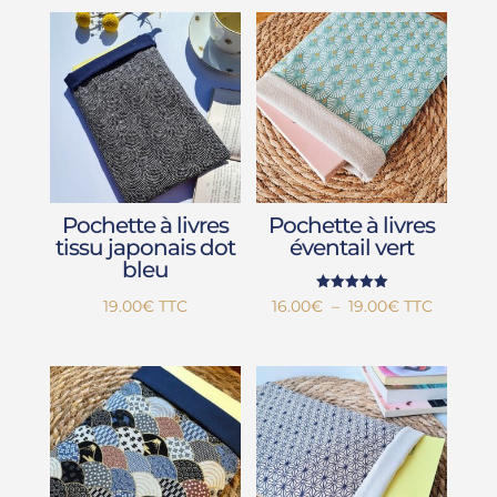
Pochette à livres
Pochette à livres
tissu japonais dot
éventail vert
bleu
Note
Plage
16.00
€
–
19.00
€
TTC
19.00
€
TTC
5.00
sur 5
de
prix :
16.00€
à
19.00€