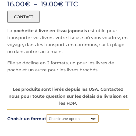
Plage
16.00
€
–
19.00
€
TTC
de
prix :
CONTACT
16.00€
à
La
pochette à livre en tissu japonais
est utile pour
19.00€
transporter vos livres, votre liseuse où vous voudrez, en
voyage, dans les transports en communs, sur la plage
ou dans votre sac à main.
Elle se décline en 2 formats, un pour les livres de
poche et un autre pour les livres brochés.
Les produits sont livrés depuis les USA. Contactez
nous pour toute question sur les délais de livraison et
les FDP.
A
Choisir un format
l
t