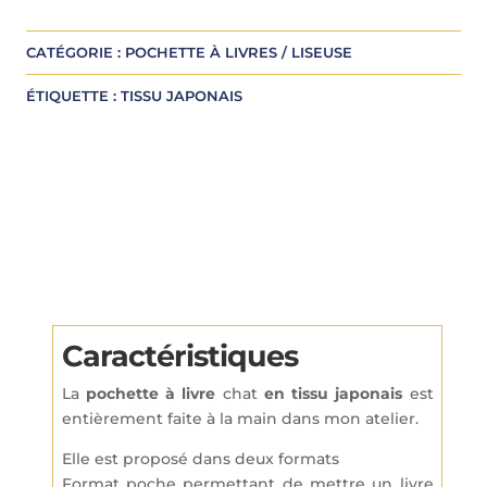
e
r
CATÉGORIE :
POCHETTE À LIVRES / LISEUSE
n
a
ÉTIQUETTE :
TISSU JAPONAIS
t
i
v
e
:
Caractéristiques
La
pochette à livre
chat
en tissu japonais
est
entièrement faite à la main dans mon atelier.
Elle est proposé dans deux formats
Format poche permettant de mettre un livre