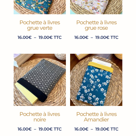
Pochette à livres
Pochette à livres
grue verte
grue rose
Plage
Plage
16.00
€
–
19.00
€
TTC
16.00
€
–
19.00
€
TTC
de
de
prix :
prix :
16.00€
16.00€
à
à
19.00€
19.00€
Pochette à livres
Pochette à livres
noire
Amandier
Plage
Plage
16.00
€
–
19.00
€
TTC
16.00
€
–
19.00
€
TTC