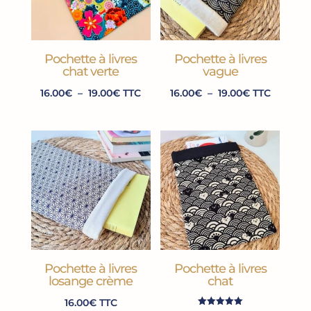
Pochette à livres
Pochette à livres
chat verte
vague
Plage
Plage
16.00
€
–
19.00
€
TTC
16.00
€
–
19.00
€
TTC
de
de
prix :
prix :
16.00€
16.00€
à
à
19.00€
19.00€
Pochette à livres
Pochette à livres
losange crème
chat
16.00
€
TTC