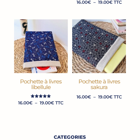
Note
Plage
16.00
€
–
19.00
€
TTC
5.00
sur 5
de
prix :
16.00€
à
19.00€
Pochette à livres
Pochette à livres
libellule
sakura
Plage
16.00
€
–
19.00
€
TTC
Note
Plage
16.00
€
–
19.00
€
TTC
de
5.00
sur 5
de
prix :
prix :
16.00€
16.00€
à
à
CATEGORIES
19.00€