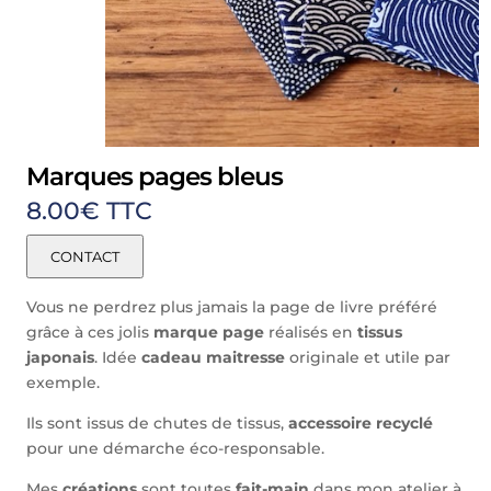
Marques pages bleus
8.00
€
TTC
CONTACT
Vous ne perdrez plus jamais la page de livre préféré
grâce à ces jolis
marque page
réalisés en
tissus
japonais
. Idée
cadeau maitresse
originale et utile par
exemple.
Ils sont issus de chutes de tissus,
accessoire recyclé
pour une démarche éco-responsable.
Mes
créations
sont toutes
fait-main
dans mon atelier à