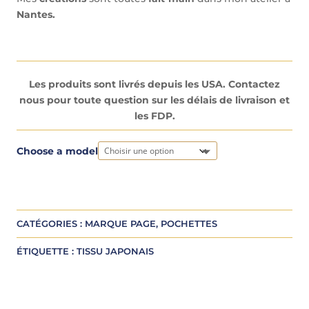
Nantes.
Les produits sont livrés depuis les USA. Contactez
nous pour toute question sur les délais de livraison et
les FDP.
A
Choose a model
l
t
e
r
CATÉGORIES :
MARQUE PAGE
,
POCHETTES
n
a
ÉTIQUETTE :
TISSU JAPONAIS
t
i
v
e