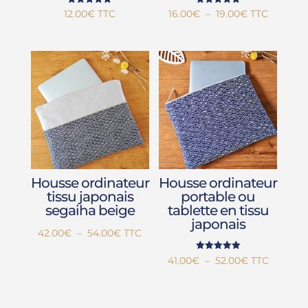
Note
Note
Plage
12.00
€
TTC
16.00
€
–
19.00
€
TTC
5.00
5.00
sur 5
sur 5
de
prix :
16.00€
à
19.00€
Housse ordinateur
Housse ordinateur
tissu japonais
portable ou
segaiha beige
tablette en tissu
japonais
Plage
42.00
€
–
54.00
€
TTC
de
Note
Plage
41.00
€
–
52.00
€
TTC
5.00
prix :
sur 5
de
42.00€
prix :
à