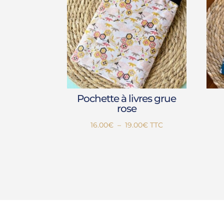
Pochette à livres grue
rose
Plage
16.00
€
–
19.00
€
TTC
de
prix :
16.00€
à
19.00€