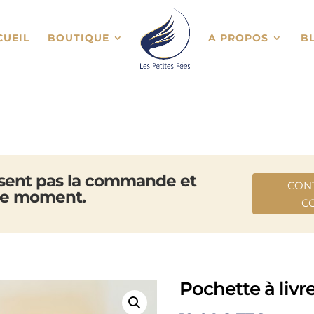
CUEIL
BOUTIQUE
A PROPOS
B
osent pas la commande et
CON
 ce moment.
C
Pochette à livre