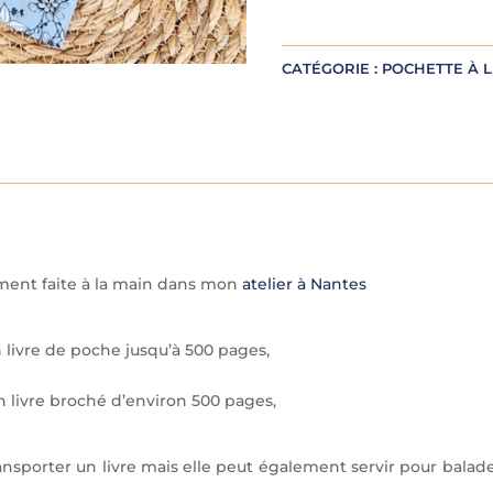
e
r
CATÉGORIE :
POCHETTE À L
n
a
t
i
v
e
:
ement faite à la main dans mon
atelier à Nantes
ivre de poche jusqu’à 500 pages,
 livre broché d’environ 500 pages,
ansporter un livre mais elle peut également servir pour balade