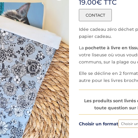
19.00
€
TTC
CONTACT
Idée cadeau zéro déchet pou
papier cadeau.
La
pochette à livre en tiss
votre liseuse où vous voud
communs, sur la plage ou 
Elle se décline en 2 format
autre pour les livres broch
Les produits sont livré
toute question sur l
A
Choisir un format
l
t