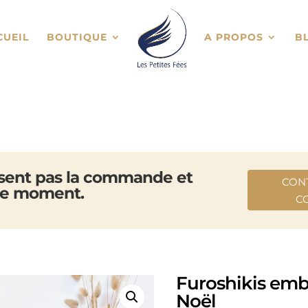
CUEIL
BOUTIQUE
A PROPOS
B
osent pas la commande et
CON
 ce moment.
C
Furoshikis emb
Noël