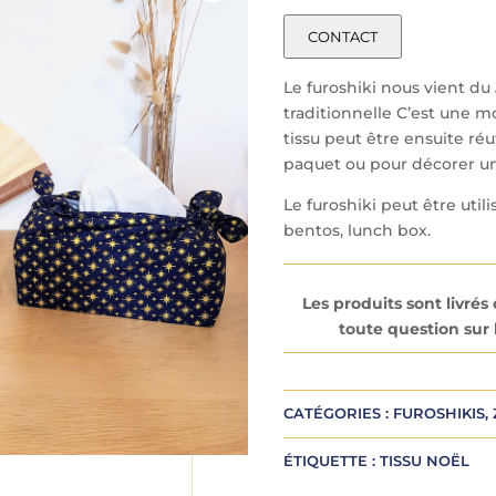
CONTACT
Le furoshiki nous vient d
traditionnelle C’est une m
tissu peut être ensuite ré
paquet ou pour décorer u
Le furoshiki peut être uti
bentos, lunch box.
Les produits sont livré
toute question sur l
A
l
CATÉGORIES :
FUROSHIKIS
,
t
e
ÉTIQUETTE :
TISSU NOËL
r