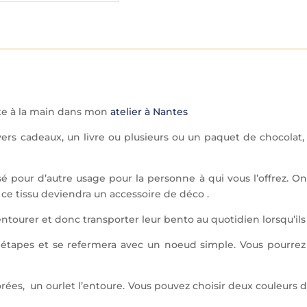
n
a
t
i
v
e
:
aite à la main dans mon
atelier à Nantes
vers cadeaux, un livre ou plusieurs ou un paquet de chocolat,
sé pour d’autre usage pour la personne à qui vous l’offrez. On
e tissu deviendra un accessoire de déco .
ntourer et donc transporter leur bento au quotidien lorsqu’ils 
 étapes et se refermera avec un noeud simple. Vous pourrez 
rées, un ourlet l’entoure. Vous pouvez choisir deux couleurs d