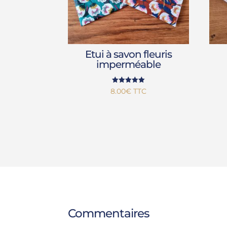
Etui à savon fleuris
imperméable
Note
8.00
€
TTC
5.00
sur 5
Commentaires